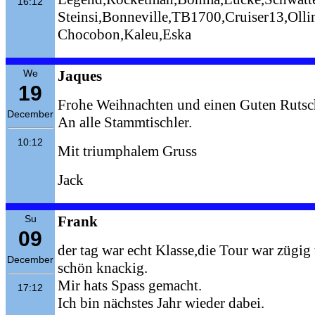
16:12
Steinsi,Bonneville,TB1700,Cruiser13,Olli
Chocobon,Kaleu,Eska
We
Jaques
19
Frohe Weihnachten und einen Guten Rutsch
December
An alle Stammtischler.
10:12
Mit triumphalem Gruss
Jack
Su
Frank
09
der tag war echt Klasse,die Tour war zügig
December
schön knackig.
Mir hats Spass gemacht.
17:12
Ich bin nächstes Jahr wieder dabei.