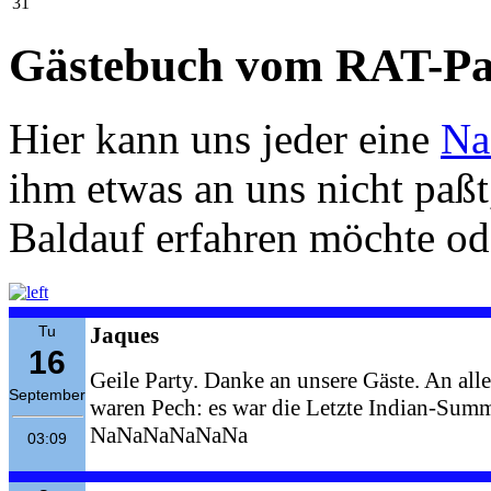
31
Gästebuch vom RAT-Pa
Hier kann uns jeder eine
Na
ihm etwas an uns nicht paß
Baldauf erfahren möchte ode
Tu
Jaques
16
Geile Party. Danke an unsere Gäste. An alle
September
waren Pech: es war die Letzte Indian-Summ
NaNaNaNaNaNa
03:09