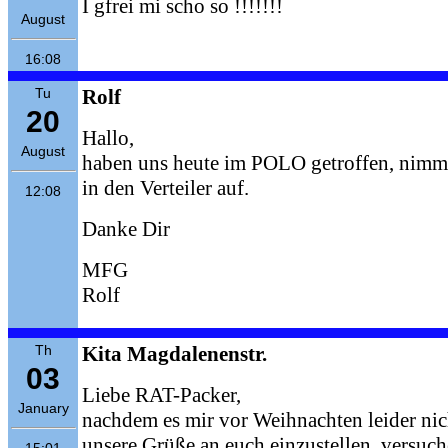
I gfrei mi scho so !!!!!!!
August
16:08
Tu
Rolf
20
Hallo,
August
haben uns heute im POLO getroffen, nimm 
in den Verteiler auf.
12:08
Danke Dir
MFG
Rolf
Th
Kita Magdalenenstr.
03
Liebe RAT-Packer,
January
nachdem es mir vor Weihnachten leider nich
unsere Grüße an euch einzustellen, versuche
15:01